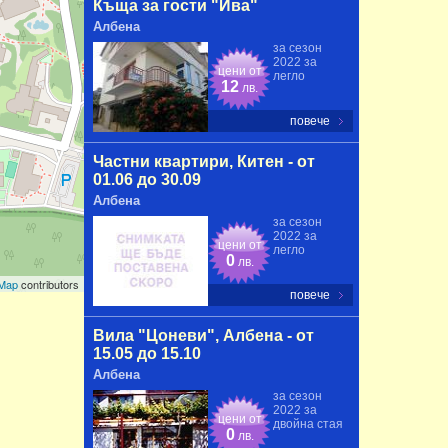
Къща за гости "Ива"
Албена
за сезон
2022 за
цени от
легло
12
лв.
повече
Частни квартири, Китен - от
01.06 до 30.09
Албена
за сезон
2022 за
цени от
легло
0
лв.
tMap
contributors
повече
Вила "Цоневи", Албена - от
15.05 до 15.10
Албена
за сезон
2022 за
цени от
двойна стая
0
лв.