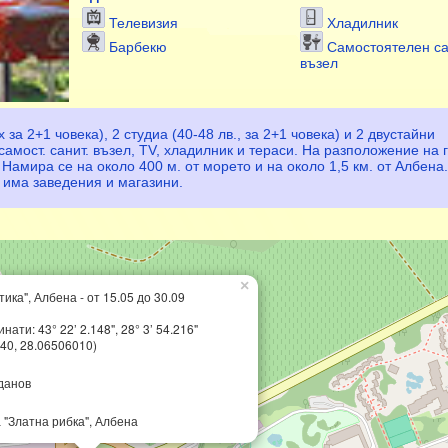
Телевизия
Хладилник
Барбекю
Самостоятелен с
възел
х за 2+1 човека), 2 студиа (40-48 лв., за 2+1 човека) и 2 двустайни
самост. санит. възел, TV, хладилник и тераси. На разположение на 
Намира се на около 400 м. от морето и на около 1,5 км. от Албена
т има заведения и магазини.
×
тика", Албена - от 15.05 до 30.09
ати: 43° 22’ 2.148", 28° 3’ 54.216"
40, 28.06506010)
данов
 "Златна рибка", Албена