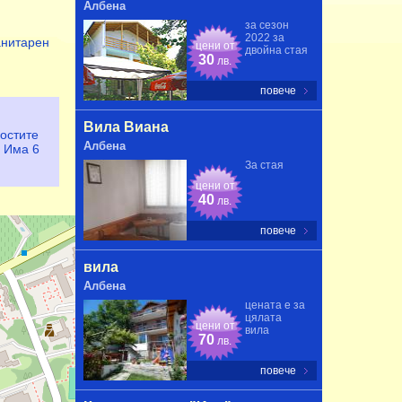
Албена
за сезон
2022 за
анитарен
цени от
двойна стая
30
лв.
повече
Вила Виана
гостите
Албена
. Има 6
За стая
цени от
40
лв.
повече
вила
Албена
цената е за
цялата
цени от
вила
70
лв.
повече