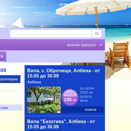
всички курорти
.09
Вила, с. Оброчище, Албена - от
15.05 до 30.09
запитване
Албена
за сезон
2022 за
цени от
цялата
100
лв.
вила
 стая
повече
Вила "Екзотика", Албена - от
15.05 до 30.09