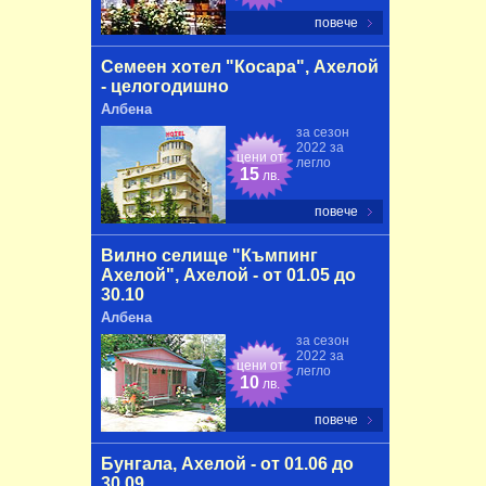
повече
Семеен хотел "Косара", Ахелой
- целогодишно
Албена
за сезон
2022 за
цени от
легло
15
лв.
повече
Вилно селище "Къмпинг
Ахелой", Ахелой - от 01.05 до
30.10
Албена
за сезон
2022 за
цени от
легло
10
лв.
повече
Бунгала, Ахелой - от 01.06 до
30.09