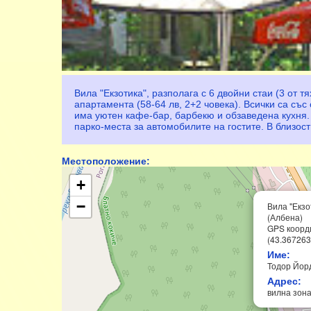
Вила "Екзотика", разполага с 6 двойни стаи (3 от тя
апартамента (58-64 лв, 2+2 човека). Всички са със 
има уютен кафе-бар, барбекю и обзаведена кухня. 
парко-места за автомобилите на гостите. В близос
Местоположение:
+
−
Вила "Екзо
(Албена)
GPS координ
(43.367263
Име:
Тодор Йор
Адрес:
вилна зона