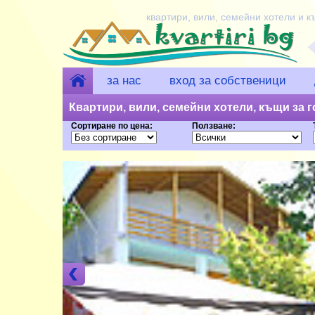
квартири, вили, семейни хотели и к
за нас
вход за собственици
Квартири, вили, семейни хотели, къщи за го
Сортиране по цена:
Ползване:
лв.