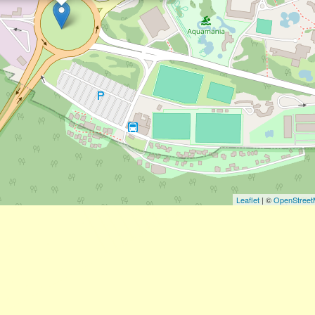
Leaflet
| ©
OpenStree