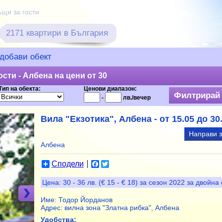
ъщи за гости
2171 квартири в България
добави обект
сти - Албена на цени от 30
Тип на обекта:
Ценови диапазон:
-
лв./вечер
Вила "Екзотика", Албена - от 15.05 до 30
Направи 
Албена
Сподели
Facebook
Twitter
Цена:
30 - 36 лв. (€ 15 - € 18) за сезон 2022 за двойна
Име:
Тодор Йорданов
Адрес:
вилна зона "Златна рибка", Албена
Удобства: