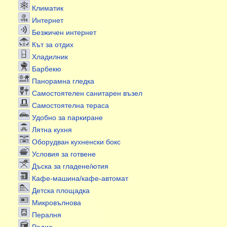
Климатик
Интернет
Безжичен интернет
Кът за отдих
Хладилник
Барбекю
Панорамна гледка
Самостоятелен санитарен възел
Самостоятелна тераса
Удобно за паркиране
Лятна кухня
Оборудван кухненски бокс
Условия за готвене
Дъска за гладене/ютия
Кафе-машина/кафе-автомат
Детска площадка
Микровълнова
Пералня