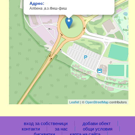
Адрес:
Албена ,в.з.Фиш-фиш
Leaflet
| ©
OpenStreetMap
contributors
вход за собственици
добави обект
контакти
за нас
общи условия
бисквитки
карта на сайта