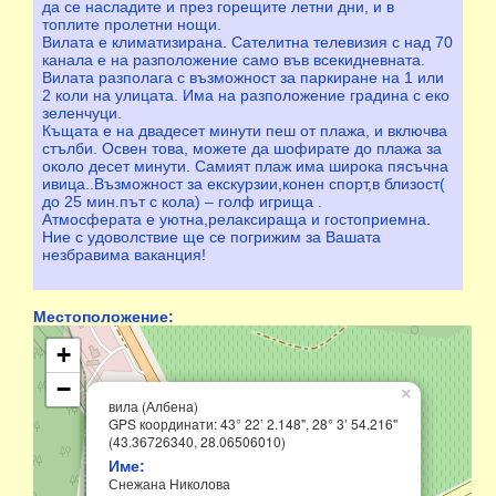
да се насладите и през горещите летни дни, и в
топлите пролетни нощи.
Вилата е климатизирана. Сателитна телевизия с над 70
канала е на разположение само във всекидневната.
Вилата разполага с възможност за паркиране на 1 или
2 коли на улицата. Има на разположение градина с еко
зеленчуци.
Къщата е на двадесет минути пеш от плажа, и включва
стълби. Освен това, можете да шофирате до плажа за
около десет минути. Самият плаж има широка пясъчна
ивица..Възможност за екскурзии,конен спорт,в близост(
до 25 мин.път с кола) – голф игрища .
Атмосферата е уютна,релаксираща и гостоприемна.
Ние с удоволствие ще се погрижим за Вашата
незбравима ваканция!
Местоположение:
+
−
×
вила (Албена)
GPS координати: 43° 22’ 2.148", 28° 3’ 54.216"
(43.36726340, 28.06506010)
Име:
Снежана Николова