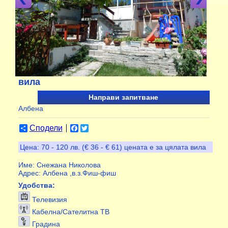
вила
Направи запитване
Албена
Сподели
Facebook
Twitter
Цена:
70 - 120 лв. (€ 36 - € 61) цената е за цялата вила
Име:
Снежана Николова
Адрес:
Албена ,в.з.Фиш-фиш
Удобства:
Телевизия
Кабелна/Сателитна ТВ
Градина