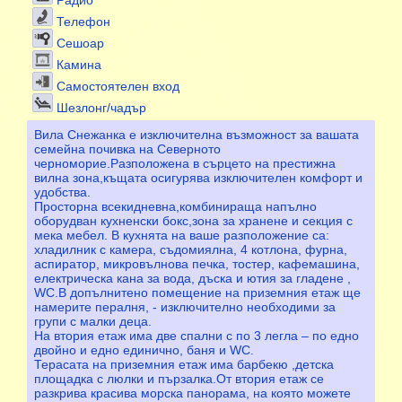
Радио
Телефон
Сешоар
Камина
Самостоятелен вход
Шезлонг/чадър
Вила Снежанка е изключителна възможност за вашата
семейна почивка на Северното
черноморие.Разположена в сърцето на престижна
вилна зона,къщата осигурява изключителен комфорт и
удобства.
Просторна всекидневна,комбинираща напълно
оборудван кухненски бокс,зона за хранене и секция с
мека мебел. В кухнята на ваше разположение са:
хладилник с камера, съдомиялнa, 4 котлона, фурна,
аспиратор, микровълнова печка, тостер, кафемашина,
електрическа кана за вода, дъска и ютия за гладене ,
WC.В допълнитено помещение на приземния етаж ще
намерите пералня, - изключително необходими за
групи с малки деца.
На втория етаж има две спални с по 3 легла – по едно
двойно и едно единично, баня и WC.
Терасата на приземния етаж има барбекю ,детска
площадка с люлки и пързалка.От втория етаж се
разкрива красива морска панорама, на която можете