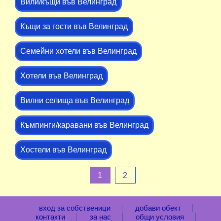
Вили/къщи във Велинград
Къщи за гости във Велинград
Семейни хотели във Велинград
Хотели във Велинград
Вилни селища във Велинград
Къмпинги/каравани във Велинград
Хостели във Велинград
1
2
вход за собственици
добави обект
контакти
за нас
общи условия