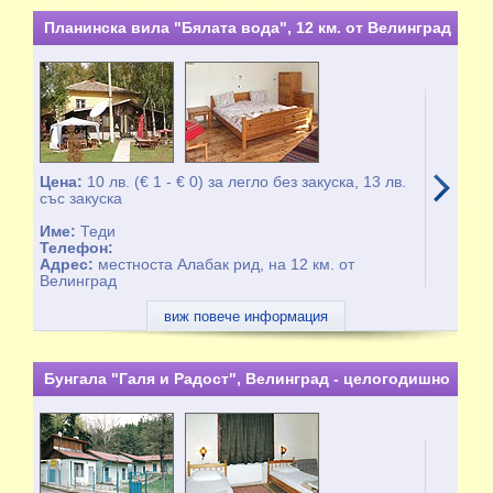
Планинска вила "Бялата вода", 12 км. от Велинград
- целогодишно
Цена:
10 лв. (€ 1 - € 0) за легло без закуска, 13 лв.
със закуска
Име:
Теди
Телефон:
Адрес:
местноста Алабак рид, на 12 км. от
Велинград
виж повече информация
Бунгала "Галя и Радост", Велинград - целогодишно