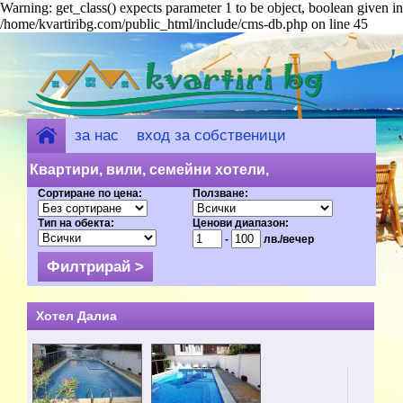
Warning: get_class() expects parameter 1 to be object, boolean given in
/home/kvartiribg.com/public_html/include/cms-db.php on line 45
за нас
вход за собственици
добави обект
Квартири, вили, семейни хотели,
Сортиране по цена:
Ползване:
къщи за гости - Велинград (11) на цени
Тип на обекта:
Ценови диапазон:
от 1 лв.
-
лв./вечер
Хотел Далиа