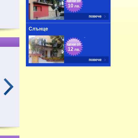
цени от
10
лв.
повече
Слънце
-
цени от
12
лв.
повече