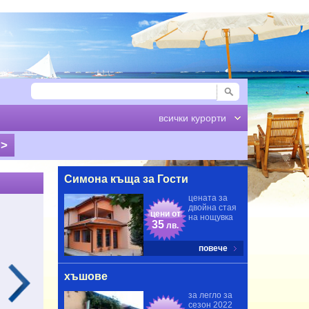
всички курорти
Симона къща за Гости
ценaта за
двойна стая
цени от
на нощувка
35
лв.
повече
хъшове
за легло за
сезон 2022