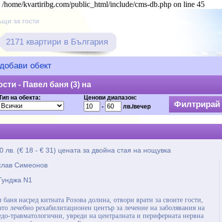
in /home/kvartiribg.com/public_html/include/cms-db.php on line 45
ъщи за гости
2171 квартири в България
добави обект
сти - Павел баня (3) на
Тип на обекта:
Ценови диапазон:
-
лв./вечер
60 лв. (€ 18 - € 31) ценaта за двойна стая на нощувка
слав Симеонов
 Тунджа N1
л баня насред китната Розова долина, отвори врати за своите гости,
ато лечебно рехабилитационен център за лечение на заболявания на
едо-травматологични, увреди на централната и периферната нервна