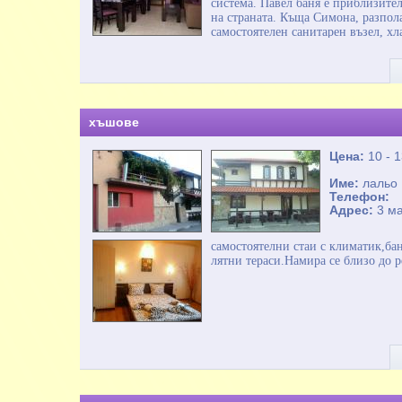
система. Павел баня е приблизите
на страната. Къща Симона, разпол
самостоятелен санитарен възел, хла
разположение модерна, напълно об
много зеленина подходяща за спор
Симона, Павел Баня разполага с лег
хъшове
Цена:
10 - 
Име:
лальо
Телефон:
Адрес:
3 м
самостоятелни стаи с климатик,ба
лятни тераси.Намира се близо до р