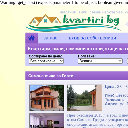
Warning: get_class() expects parameter 1 to be object, boolean given 
квартири, вили, семейни хотели и к
за нас
вход за собственици
Квартири, вили, семейни хотели, къщи за го
Сортиране по цена:
Ползване:
цени от 10 лв.
Симона къща за Гости
Цена:
35 - 
Име:
Свето
Телефон:
Адрес:
ул.
През октомври 2015 г. в град Паве
къща Симона. Градът е утвърден к
опорно-двигателния апарат, ортоп