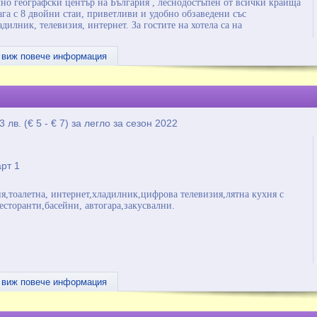
лно географски център на България , леснодостъпен от всички краища
ага с 8 двойни стаи, приветливи и удобно обзаведени със
дилник, телевизия, интернет. За гостите на хотела са на
орудвана кухня, всекидневна със столова и барбекю. Градина с
тни игри, слънчеви бани и почивка с интересна книга. Къща
виж повече информация
лова база от 16 места.
13 лв. (€ 5 - € 7) за легло за сезон 2022
арт 1
ня,тоалетна, интернет,хладилник,цифрова телевизия,лятна кухня с
есторанти,басейни, автогара,закусвални.
виж повече информация