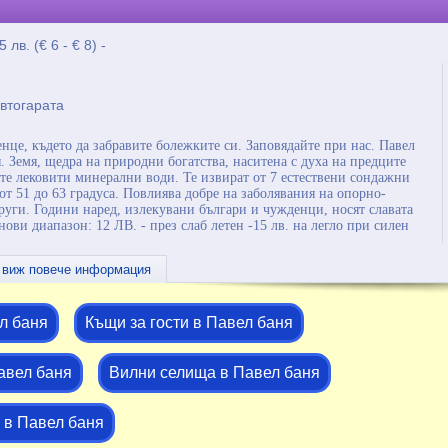
5 лв. (€ 6 - € 8) -
автогарата
нце, където да забравите болежките си. Заповядайте при нас. Павел
я. Земя, щедра на природни богатства, наситена с духа на предците
ите лековити минерални води. Те извират от 7 естествени сондажни
от 51 до 63 градуса. Повлиява добре на заболявания на опорно-
други. Години наред, излекувани българи и чужденци, носят славата
енови диапазон: 12 ЛВ. - през слаб летен -15 лв. на легло при силен
алната част на града (до автогара -Павел баня). В близост се намират
одимо за една приятна почивка. За любителите на риболова в
виж повече информация
нджа, а на 2 км е язовир Копринка. Къщата е двуетажна с по две стаи
тоалетна - наскоро обновени. През зимата стаите са топли, а през
 климатик,хладилник, кабелна телевизия, безжичен интернет, ютия,
аркиране, газов котлон и 4-те стаи са с тераси. При желание и
л баня
Къщи за гости в Павел баня
м към услугите на Медицински център -Павел баня. Препоръчваме ви
 с код 23 от личния ви лекар за физиотерапия с което ви се полагат
7 дни в Медицински център- Павел баня. Очакваме ви!
авел баня
Вилни селища в Павел баня
 в Павел баня