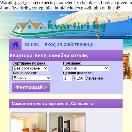
Warning: get_class() expects parameter 1 to be object, boolean given in
/home/kvartiribg.com/public_html/include/cms-db.php on line 45
за нас
вход за собственици
добави обект
Квартири, вили, семейни хотели,
Сортиране по цена:
Ползване:
къщи за гости - Сандански (24) на
Тип на обекта:
Ценови диапазон:
цени от 1 лв.
-
лв./вечер
Самостоятелен апартамент, Сандански -
целогодишно