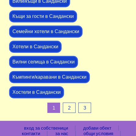
Вили/къщи в Сандански
Къщи за гости в Сандански
Семейни хотели в Сандански
Хотели в Сандански
Вилни селища в Сандански
Къмпинги/каравани в Сандански
Хостели в Сандански
1
2
3
вход за собственици
добави обект
контакти
за нас
общи условия