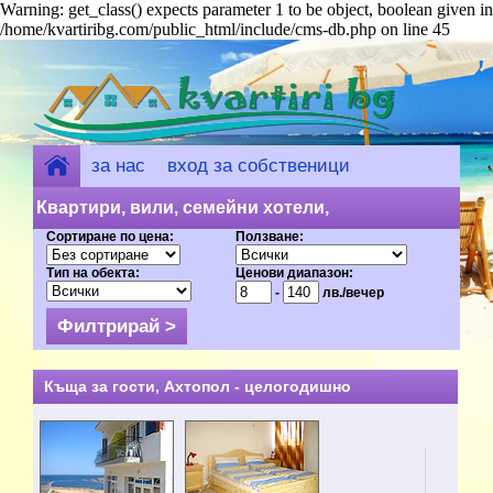
Warning: get_class() expects parameter 1 to be object, boolean given in
/home/kvartiribg.com/public_html/include/cms-db.php on line 45
за нас
вход за собственици
добави обект
Квартири, вили, семейни хотели,
Сортиране по цена:
Ползване:
къщи за гости - Ахтопол (54) на цени
Тип на обекта:
Ценови диапазон:
от 8 лв.
-
лв./вечер
Къща за гости, Ахтопол - целогодишно