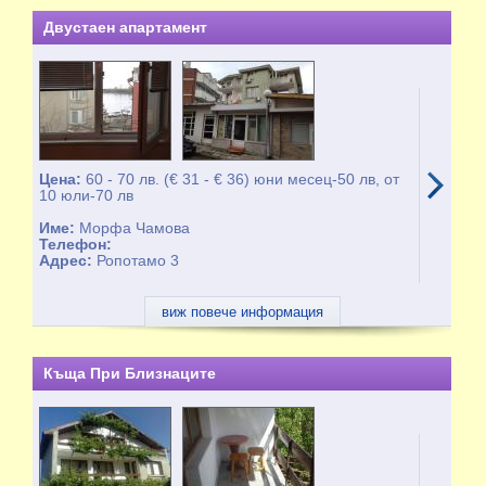
Двустаен апартамент
Цена:
60 - 70 лв. (€ 31 - € 36) юни месец-50 лв, от
10 юли-70 лв
Име:
Морфа Чамова
Телефон:
Адрес:
Ропотамо 3
виж повече информация
Къща При Близнаците