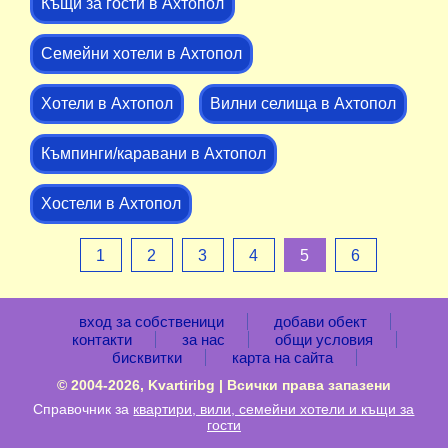
Къщи за гости в Ахтопол
Семейни хотели в Ахтопол
Хотели в Ахтопол
Вилни селища в Ахтопол
Къмпинги/каравани в Ахтопол
Хостели в Ахтопол
1
2
3
4
5
6
вход за собственици
добави обект
контакти
за нас
общи условия
бисквитки
карта на сайта
© 2004-2026, Kvartiribg | Всички права запазени
Справочник за
квартири, вили, семейни хотели и къщи за
гости