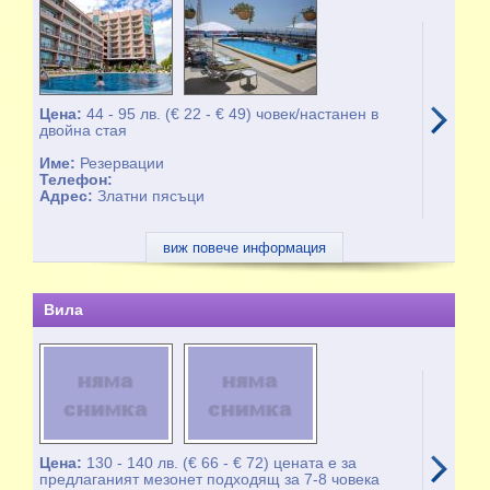
Цена:
44 - 95 лв. (€ 22 - € 49) човек/настанен в
двойна стая
Име:
Резервации
Телефон:
Адрес:
Златни пясъци
виж повече информация
Вила
Цена:
130 - 140 лв. (€ 66 - € 72) цената е за
предлаганият мезонет подходящ за 7-8 човека