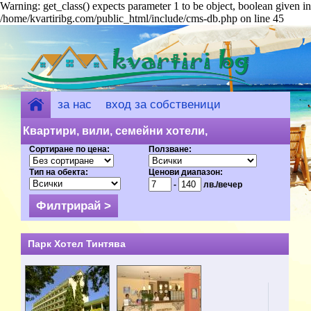
Warning: get_class() expects parameter 1 to be object, boolean given in
/home/kvartiribg.com/public_html/include/cms-db.php on line 45
за нас
вход за собственици
добави обект
Квартири, вили, семейни хотели,
Сортиране по цена:
Ползване:
къщи за гости - Златни пясъци (6) на
Тип на обекта:
Ценови диапазон:
цени от 7 лв.
-
лв./вечер
Парк Хотел Тинтява