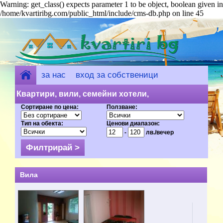
Warning: get_class() expects parameter 1 to be object, boolean given in
/home/kvartiribg.com/public_html/include/cms-db.php on line 45
за нас
вход за собственици
добави обект
Квартири, вили, семейни хотели,
Сортиране по цена:
Ползване:
къщи за гости - Свети Константин (15)
Тип на обекта:
Ценови диапазон:
на цени от 12 лв.
-
лв./вечер
Вила