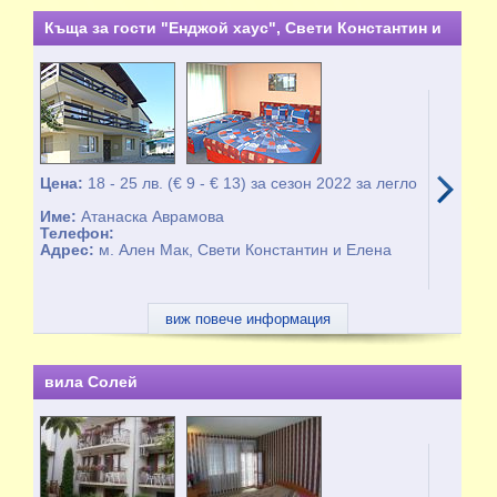
Къща за гости "Енджой хаус", Свети Константин и
Елена - от 01.06 до 30.09
Цена:
18 - 25 лв. (€ 9 - € 13) за сезон 2022 за легло
Име:
Атанаска Аврамова
Телефон:
Адрес:
м. Ален Мак, Свети Константин и Елена
виж повече информация
вила Солей