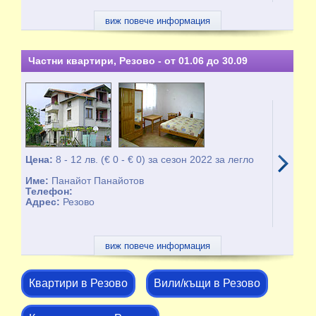
виж повече информация
Частни квартири, Резово - от 01.06 до 30.09
Цена:
8 - 12 лв. (€ 0 - € 0) за сезон 2022 за легло
Име:
Панайот Панайотов
Телефон:
Адрес:
Резово
виж повече информация
Квартири в Резово
Вили/къщи в Резово