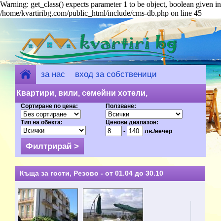
Warning: get_class() expects parameter 1 to be object, boolean given in
/home/kvartiribg.com/public_html/include/cms-db.php on line 45
за нас
вход за собственици
добави обект
Квартири, вили, семейни хотели,
Сортиране по цена:
Ползване:
къщи за гости - Резово (12) на цени от
Тип на обекта:
Ценови диапазон:
8 лв.
-
лв./вечер
Къща за гости, Резово - от 01.04 до 30.10