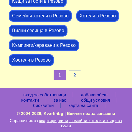
Къщи за гости в Резово
Семейни хотели в Резово
Хотели в Резово
Вилни селища в Резово
Къмпинги/каравани в Резово
Хостели в Резово
1
2
вход за собственици
добави обект
контакти
за нас
общи условия
бисквитки
карта на сайта
© 2004-2026, Kvartiribg | Всички права запазени
Справочник за
квартири, вили, семейни хотели и къщи за
гости