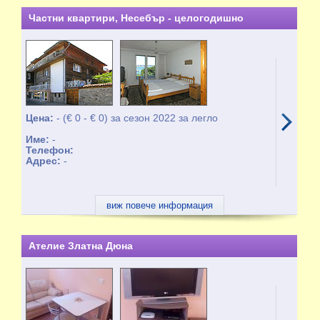
Частни квартири, Несебър - целогодишно
Цена:
- (€ 0 - € 0) за сезон 2022 за легло
Име:
-
Телефон:
Адрес:
-
виж повече информация
Ателие Златна Дюна