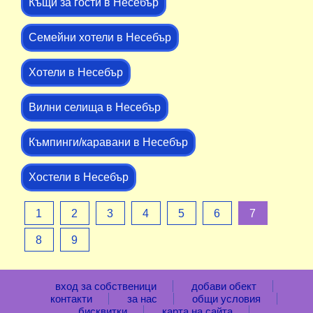
Къщи за гости в Несебър
Семейни хотели в Несебър
Хотели в Несебър
Вилни селища в Несебър
Къмпинги/каравани в Несебър
Хостели в Несебър
1
2
3
4
5
6
7
8
9
вход за собственици
добави обект
контакти
за нас
общи условия
бисквитки
карта на сайта