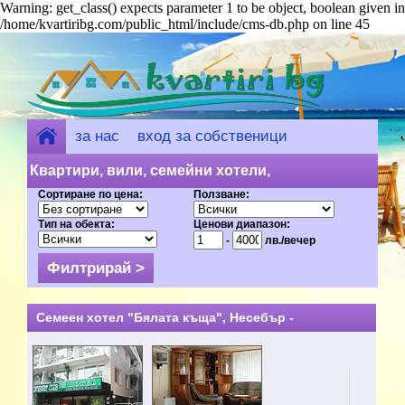
Warning: get_class() expects parameter 1 to be object, boolean given in
/home/kvartiribg.com/public_html/include/cms-db.php on line 45
за нас
вход за собственици
добави обект
Квартири, вили, семейни хотели,
Сортиране по цена:
Ползване:
къщи за гости - Несебър (84) на цени
Тип на обекта:
Ценови диапазон:
от 1 лв.
-
лв./вечер
Семеен хотел "Бялата къща", Несебър -
целогодишно