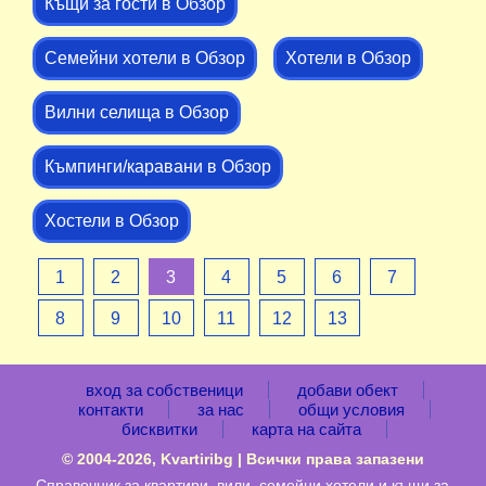
Къщи за гости в Обзор
Семейни хотели в Обзор
Хотели в Обзор
Вилни селища в Обзор
Къмпинги/каравани в Обзор
Хостели в Обзор
1
2
3
4
5
6
7
8
9
10
11
12
13
вход за собственици
добави обект
контакти
за нас
общи условия
бисквитки
карта на сайта
© 2004-2026, Kvartiribg | Всички права запазени
Справочник за
квартири, вили, семейни хотели и къщи за