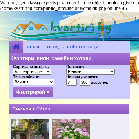
Warning: get_class() expects parameter 1 to be object, boolean given in
/home/kvartiribg.com/public_html/include/cms-db.php on line 45
за нас
вход за собственици
добави обект
Квартири, вили, семейни хотели,
Сортиране по цена:
Ползване:
къщи за гости - Обзор (126) на цени от
Тип на обекта:
Ценови диапазон:
8 лв.
-
лв./вечер
Пансион в Обзор