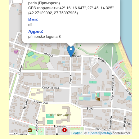
perla (Приморско)
GPS координати: 42° 16’ 16.647", 27° 45’ 14.325"
(42.27129092, 27.75397925)
Име:
eli
Адрес:
primorsko laguna 8
Leaflet
| ©
OpenStreetMap
contributors