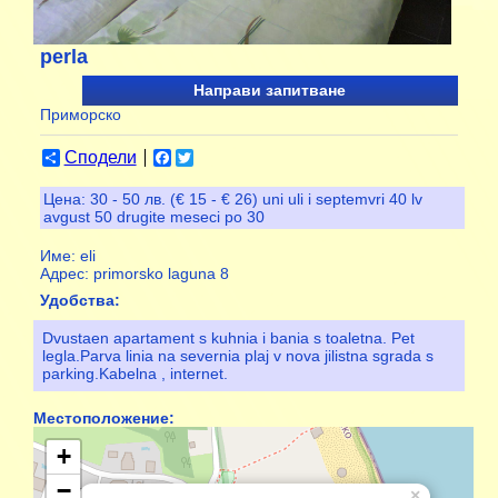
perla
Направи запитване
Приморско
Сподели
Facebook
Twitter
Цена:
30 - 50 лв. (€ 15 - € 26) uni uli i septemvri 40 lv
avgust 50 drugite meseci po 30
Име:
eli
Адрес:
primorsko laguna 8
Удобства:
Dvustaen apartament s kuhnia i bania s toaletna. Pet
legla.Parva linia na severnia plaj v nova jilistna sgrada s
parking.Kabelna , internet.
Местоположение:
+
−
×